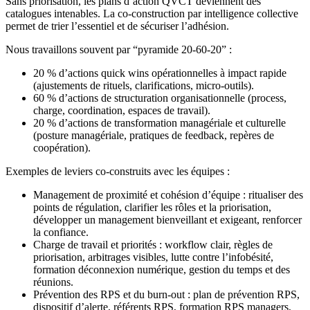
Sans priorisation, les plans d’action QVCT deviennent des
catalogues intenables. La co‑construction par intelligence collective
permet de trier l’essentiel et de sécuriser l’adhésion.
Nous travaillons souvent par “pyramide 20‑60‑20” :
20 % d’actions quick wins opérationnelles à impact rapide
(ajustements de rituels, clarifications, micro‑outils).
60 % d’actions de structuration organisationnelle (process,
charge, coordination, espaces de travail).
20 % d’actions de transformation managériale et culturelle
(posture managériale, pratiques de feedback, repères de
coopération).
Exemples de leviers co‑construits avec les équipes :
Management de proximité et cohésion d’équipe : ritualiser des
points de régulation, clarifier les rôles et la priorisation,
développer un management bienveillant et exigeant, renforcer
la confiance.
Charge de travail et priorités : workflow clair, règles de
priorisation, arbitrages visibles, lutte contre l’infobésité,
formation déconnexion numérique, gestion du temps et des
réunions.
Prévention des RPS et du burn-out : plan de prévention RPS,
dispositif d’alerte, référents RPS, formation RPS managers,