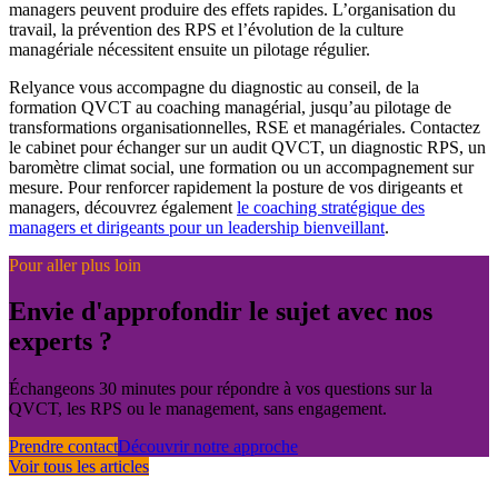
managers peuvent produire des effets rapides. L’organisation du
travail, la prévention des RPS et l’évolution de la culture
managériale nécessitent ensuite un pilotage régulier.
Relyance vous accompagne du diagnostic au conseil, de la
formation QVCT au coaching managérial, jusqu’au pilotage de
transformations organisationnelles, RSE et managériales. Contactez
le cabinet pour échanger sur un audit QVCT, un diagnostic RPS, un
baromètre climat social, une formation ou un accompagnement sur
mesure. Pour renforcer rapidement la posture de vos dirigeants et
managers, découvrez également
le coaching stratégique des
managers et dirigeants pour un leadership bienveillant
.
Pour aller plus loin
Envie d'approfondir le sujet avec nos
experts ?
Échangeons 30 minutes pour répondre à vos questions sur la
QVCT, les RPS ou le management, sans engagement.
Prendre contact
Découvrir notre approche
Voir tous les articles