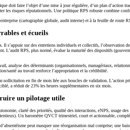
ue doit faire l’objet d’une mise à jour régulière, d’un plan d’action 
ter les risques réputationnels. Une politique RPS robuste combine confor
treprise (cartographie globale, audit interne) et à la feuille de route R
rables et écueils
. Il s’appuie sur des entretiens individuels et collectifs, l’observation
ent. L’audit RPS, plus normé, évalue la maturité des dispositifs (gouvern
vail, analyse des déterminants (organisationnels, managériaux, relationnel
/santé au travail renforce l’appropriation et la crédibilité.
-sollicitation en fin de mois liée aux boucles de validation. L’action pri
ciblé, a réduit de 23% les heures supplémentaires en six mois.
uire un pilotage utile
tonomie, clarté des priorités, qualité des interactions, eNPS, usage des m
tentieux). Un baromètre QVCT trimestriel, court et actionnable, complèt
ic d’absentéisme peut masquer une réorganisation mal comprise; une bais