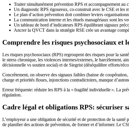
Traiter simultanément prévention RPS et accompagnement au chang
Un diagnostic RPS rigoureux, co-construit avec le CSE et les man
Le plan d’action prévention doit combiner leviers organisationne
La communication interne et les rituels managériaux sont les ve
Un tableau de bord d’indicateurs RPS équilibrant signaux précoc
Ancrer la QVCT dans la stratégie RSE crée un avantage compétit
Comprendre les risques psychosociaux et 
Les risques psychosociaux (RPS) regroupent des risques pour la santé m
le stress chronique, les violences internes/externes, le harcèlement
décisionnelle vs soutien social) et de Siegrist (déséquilibre efforts/r
Concrètement, on observe des signaux faibles (baisse de coopération, ret
charge et priorités floues, injonctions contradictoires, manque d’auto
Erreur fréquente: réduire les RPS à la « fragilité individuelle ». La pré
régulation.
Cadre légal et obligations RPS: sécuriser 
L’employeur a une obligation de sécurité et de protection de la santé 
de planifier des actions de prévention, de former et d’informer. Le CSE 