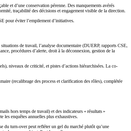
traçable et d’une conservation pérenne. Des manquements avérés
mité, traçabilité des décisions et engagement visible de la direction.
SE pour éviter l’empilement d’initiatives.
 de situations de travail, l’analyse documentaire (DUERP, rapports CSE,
ance, procédures d’alerte, droit à la déconnexion, gestion de la
s), niveaux de criticité, et pistes d’actions hiérarchisées. La co-
maire (recalibrage des process et clarification des rôles), complétée
ails hors temps de travail) et des indicateurs « résultats »
e les enquêtes annuelles plus exhaustives.
se du turn-over peut refléter un gel du marché plutôt qu’une