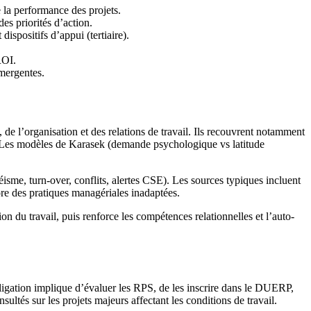
 la performance des projets.
es priorités d’action.
ispositifs d’appui (tertiaire).
ROI.
émergentes.
de l’organisation et des relations de travail. Ils recouvrent notamment
t. Les modèles de Karasek (demande psychologique vs latitude
téisme, turn-over, conflits, alertes CSE). Les sources typiques incluent
ore des pratiques managériales inadaptées.
ion du travail, puis renforce les compétences relationnelles et l’auto-
bligation implique d’évaluer les RPS, de les inscrire dans le DUERP,
ultés sur les projets majeurs affectant les conditions de travail.