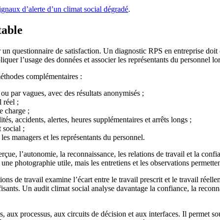
signaux d’alerte d’un climat social dégradé
.
table
un questionnaire de satisfaction. Un diagnostic RPS en entreprise doit c
liquer l’usage des données et associer les représentants du personnel lor
éthodes complémentaires :
u par vagues, avec des résultats anonymisés ;
 réel ;
e charge ;
tés, accidents, alertes, heures supplémentaires et arrêts longs ;
 social ;
, les managers et les représentants du personnel.
 l’autonomie, la reconnaissance, les relations de travail et la confianc
une photographie utile, mais les entretiens et les observations permette
ons de travail examine l’écart entre le travail prescrit et le travail réel
fisants. Un audit climat social analyse davantage la confiance, la reconna
ités, aux processus, aux circuits de décision et aux interfaces. Il perm