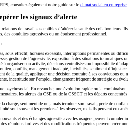
s RPS, consultez également notre guide sur le
climat social en entreprise
.
pérer les signaux d’alerte
elations de travail susceptibles d’altérer la santé des collaborateurs. Ils
ns, des conduites agressives ou un épuisement professionnel.
 :
tes, sous-effectif, horaires excessifs, interruptions permanentes ou diffic
esse, gestion de l’agressivité, exposition à des situations traumatiques 
 à organiser son activité, décisions centralisées ou impossibilité d’adapte
utien, conflits, management inadapté, incivilités, sentiment d’injustice 
ment de la qualité, appliquer une décision contraire à ses convictions ou
nte, incertitude sur l’emploi, changement fréquent de stratégie ou évolu
isque psychosocial. En revanche, une évolution rapide ou la combinaison
plémentaires, les alertes du CSE ou de la CSSCT et les départs concentrés
ur la charge, sentiment de ne jamais terminer son travail, perte de confi
ité sont souvent les premiers à les observer, mais ils peuvent eux-mêm
s mouvants et des échanges agressifs avec les usagers peuvent cumuler in
des réunions tardives et des modifications fréquentes peuvent créer une s