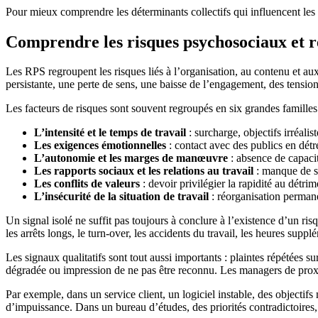
Pour mieux comprendre les déterminants collectifs qui influencent le
Comprendre les risques psychosociaux et re
Les RPS regroupent les risques liés à l’organisation, au contenu et aux r
persistante, une perte de sens, une baisse de l’engagement, des tensio
Les facteurs de risques sont souvent regroupés en six grandes familles
L’intensité et le temps de travail
: surcharge, objectifs irréalis
Les exigences émotionnelles
: contact avec des publics en détr
L’autonomie et les marges de manœuvre
: absence de capacité
Les rapports sociaux et les relations au travail
: manque de so
Les conflits de valeurs
: devoir privilégier la rapidité au détri
L’insécurité de la situation de travail
: réorganisation permane
Un signal isolé ne suffit pas toujours à conclure à l’existence d’un r
les arrêts longs, le turn-over, les accidents du travail, les heures sup
Les signaux qualitatifs sont tout aussi importants : plaintes répétées s
dégradée ou impression de ne pas être reconnu. Les managers de proxim
Par exemple, dans un service client, un logiciel instable, des objectif
d’impuissance. Dans un bureau d’études, des priorités contradictoires, 